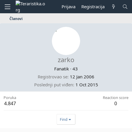
Prijava
Registracija
Članovi
zarko
Fanatik
·
43
Registrovao se
12 Jan 2006
Poslednji put viđen
1 Oct 2015
Poruka
Reaction score
4.847
0
Find