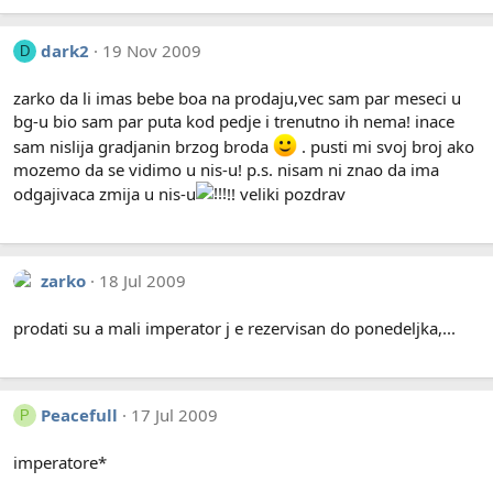
dark2
19 Nov 2009
D
zarko da li imas bebe boa na prodaju,vec sam par meseci u
bg-u bio sam par puta kod pedje i trenutno ih nema! inace
sam nislija gradjanin brzog broda
. pusti mi svoj broj ako
mozemo da se vidimo u nis-u! p.s. nisam ni znao da ima
odgajivaca zmija u nis-u
!! veliki pozdrav
zarko
18 Jul 2009
prodati su a mali imperator j e rezervisan do ponedeljka,...
Peacefull
17 Jul 2009
P
imperatore*