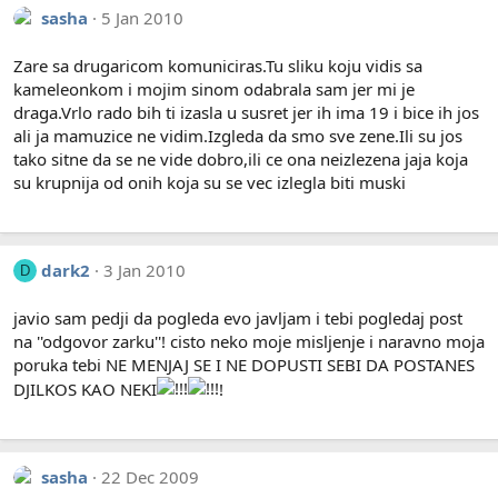
sasha
5 Jan 2010
Zare sa drugaricom komuniciras.Tu sliku koju vidis sa
kameleonkom i mojim sinom odabrala sam jer mi je
draga.Vrlo rado bih ti izasla u susret jer ih ima 19 i bice ih jos
ali ja mamuzice ne vidim.Izgleda da smo sve zene.Ili su jos
tako sitne da se ne vide dobro,ili ce ona neizlezena jaja koja
su krupnija od onih koja su se vec izlegla biti muski
dark2
3 Jan 2010
D
javio sam pedji da pogleda evo javljam i tebi pogledaj post
na ''odgovor zarku''! cisto neko moje misljenje i naravno moja
poruka tebi NE MENJAJ SE I NE DOPUSTI SEBI DA POSTANES
DJILKOS KAO NEKI
!
sasha
22 Dec 2009