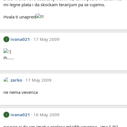
mi legne plata i da skockam terarijum pa se cujemo.
Hvala ti unapred
ivana021
17 May 2009
I
ih......
zarko
17 May 2009
ne nema veverica
ivana021
16 May 2009
I
najavio si da ces imati s proleca mladih veverica...ima li ih?