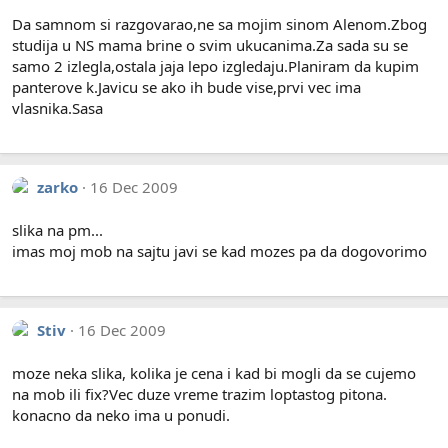
Da samnom si razgovarao,ne sa mojim sinom Alenom.Zbog
studija u NS mama brine o svim ukucanima.Za sada su se
samo 2 izlegla,ostala jaja lepo izgledaju.Planiram da kupim
panterove k.Javicu se ako ih bude vise,prvi vec ima
vlasnika.Sasa
zarko
16 Dec 2009
slika na pm...
imas moj mob na sajtu javi se kad mozes pa da dogovorimo
Stiv
16 Dec 2009
moze neka slika, kolika je cena i kad bi mogli da se cujemo
na mob ili fix?Vec duze vreme trazim loptastog pitona.
konacno da neko ima u ponudi.