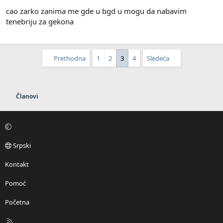
cao zarko zanima me gde u bgd u mogu da nabavim
tenebriju za gekona
Prethodna
1
2
3
4
Sledeća
Članovi
Srpski
Kontakt
Pomoć
Početna
R