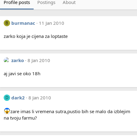
Profile posts
Postings
About
burmanac
11 Jan 2010
B
zarko koja je cijena za loptaste
zarko
8 Jan 2010
aj javi se oko 18h
dark2
8 Jan 2010
D
zare imas li vremena sutra,pustio bih se malo da izblejim
na tvoju farmu?