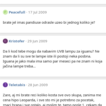
Peacefull
17 Jul 2009
P
brate jel imas pandiuse odrasle uzeo bi jednog koliko je?
Kristofer
29 Jun 2009
K
Da li kod tebe mogu da nabavim UVB lampu za iguanu? Ne
znam da li su sve te lampe iste ili postoji neka posbna.
Iguana je jako mala ima samo par meseci pa ne znam ni koja
jačina lampe treba...
Teletabis
28 Jun 2009
T
Zare, aj mi brate reci koliko kosta sve ovo skupa, zanima me
cena hipo Leoparda, i sve sto mi je potrebno za pocetak,
znaci hrana i sve ostalo, aj molim te, tamo posle 1. cekam da