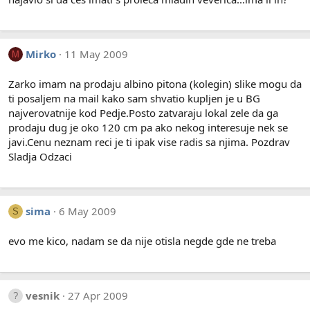
Mirko
11 May 2009
M
Zarko imam na prodaju albino pitona (kolegin) slike mogu da
ti posaljem na mail kako sam shvatio kupljen je u BG
najverovatnije kod Pedje.Posto zatvaraju lokal zele da ga
prodaju dug je oko 120 cm pa ako nekog interesuje nek se
javi.Cenu neznam reci je ti ipak vise radis sa njima. Pozdrav
Sladja Odzaci
sima
6 May 2009
S
evo me kico, nadam se da nije otisla negde gde ne treba
vesnik
27 Apr 2009