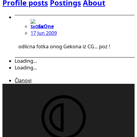
Profile posts
Postings
About
SxOne
17 Jun 2009
odlicna fotka onog Gekona iz CG... poz !
Loading...
Loading...
Članovi