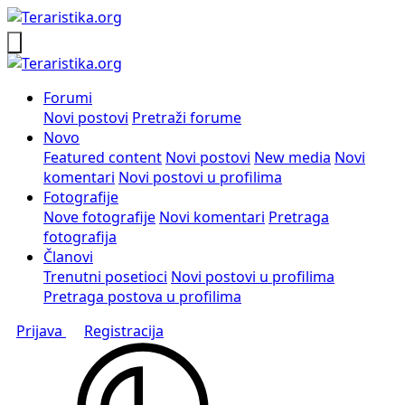
Forumi
Novi postovi
Pretraži forume
Novo
Featured content
Novi postovi
New media
Novi
komentari
Novi postovi u profilima
Fotografije
Nove fotografije
Novi komentari
Pretraga
fotografija
Članovi
Trenutni posetioci
Novi postovi u profilima
Pretraga postova u profilima
Prijava
Registracija