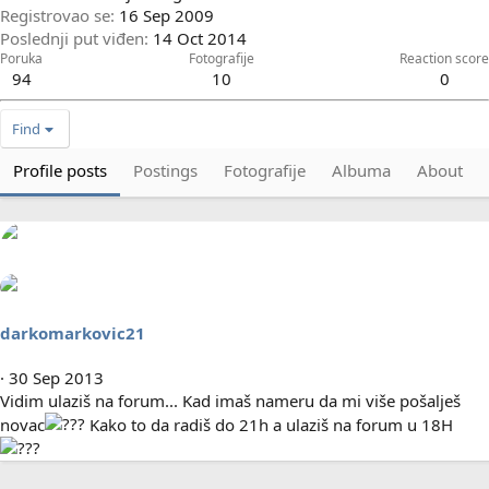
Registrovao se
16 Sep 2009
Poslednji put viđen
14 Oct 2014
Poruka
Fotografije
Reaction score
94
10
0
Find
Profile posts
Postings
Fotografije
Albuma
About
darkomarkovic21
30 Sep 2013
Vidim ulaziš na forum... Kad imaš nameru da mi više pošalješ
novac
Kako to da radiš do 21h a ulaziš na forum u 18H