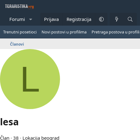
Forumi
Novo
Prijava
Registracija
Fotografije
Članovi
Trenutni posetioci
Novi postovi u profilima
Pretraga postova u profil
Članovi
L
lesa
Član
·
38
·
Lokacija
beograd