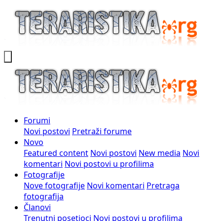
Forumi
Novi postovi
Pretraži forume
Novo
Featured content
Novi postovi
New media
Novi
komentari
Novi postovi u profilima
Fotografije
Nove fotografije
Novi komentari
Pretraga
fotografija
Članovi
Trenutni posetioci
Novi postovi u profilima